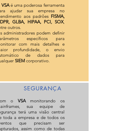
O
VSA
é uma poderosa ferramenta
ara ajudar sua empresa no
tendimento aos padrões
FISMA,
DPR, GLBA, HIPAA, PCI, SOX
,
ntre outros.
s administradores podem definir
arâmetros específicos para
onitorar com mais detalhes e
aior profundidade, o envio
utomático de dados para
ualquer
SIEM
corporativo.
SEGURANÇA
Com o
VSA
monitorando os
ainframes, sua equipe de
egurança terá uma visão central
e toda a empresa e de todos os
ventos que precisam ser
apturados, assim como de todas