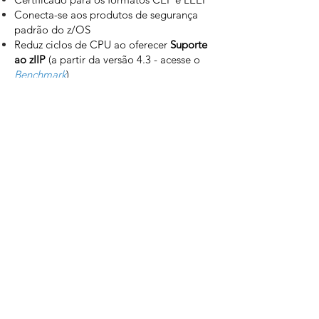
Conecta-se aos produtos de segurança
padrão do z/OS
Reduz ciclos de CPU ao oferecer
Suporte
ao zIIP
(a partir da versão 4.3 - acesse o
Be
nchmark
)
Monitora z/OS e o UNIX System Services
(USS)
Reúne inteligência do SMF do z/OS e da
interface do operador do sistema
Utiliza detecção de ataque baseada em
assinaturas e anomalias
Alertas em tempo real que podem ser
gerenciados, filtrados, roteados e
pesquisados por meio do software SIEM
APIs permitem definir e filtrar eventos
TSO, CICS e batch
Fácil instalação e não requer IPLs do z/OS
Ocupa pouco recurso em cada LPAR e
baixo overhead da CPU