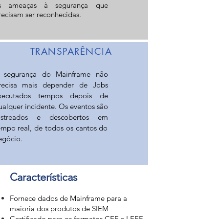
s ameaças à segurança que
recisam ser reconhecidas.
TRANSPARÊNCIA
 segurança do Mainframe não
recisa mais depender de Jobs
xecutados tempos depois de
ualquer incidente. Os eventos são
astreados e descobertos em
empo real, de todos os cantos do
egócio.
Características
Fornece dados de Mainframe para a
maioria dos produtos de SIEM
Certificado para os formatos CEF e LEEF